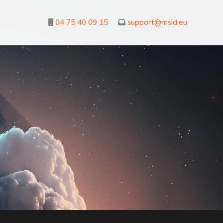
04 75 40 09 15
support@msid.eu