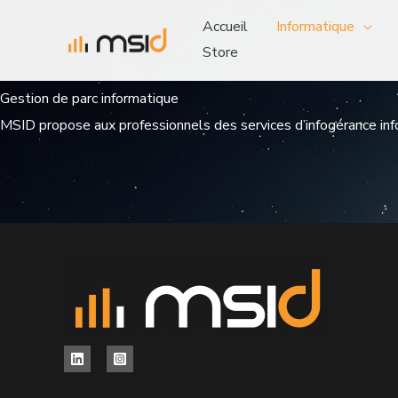
Aller
Accueil
Informatique
au
Store
contenu
Gestion de parc informatique
MSID propose aux professionnels des services d’infogérance info