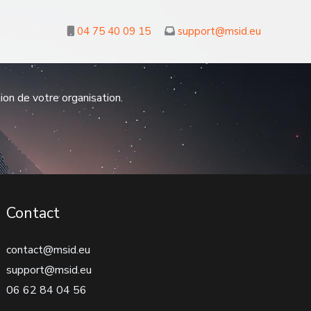
04 75 40 09 15
support@msid.eu
ion de votre organisation.
Contact
contact@msid.eu
support@msid.eu
06 62 84 04 56